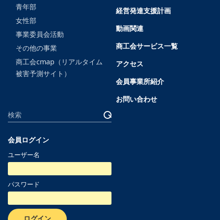
青年部
経営発達支援計画
女性部
動画関連
事業委員会活動
商工会サービス一覧
その他の事業
商工会cmap（リアルタイム
アクセス
被害予測サイト）
会員事業所紹介
お問い合わせ
サ
検
イ
索
ト
会員ログイン
内
ユーザー名
検
索
パスワード
ログイン