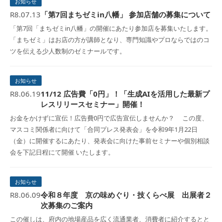
お知らせ
R8.07.13
「第7回まちゼミin八幡」 参加店舗の募集について
「第7回「まちゼミin八幡」の開催にあたり参加店を募集いたします。
「まちゼミ」はお店の方が講師となり、専門知識やプロならではのコ
ツを伝える少人数制のゼミナールです。
お知らせ
R8.06.19
11/12 広告費「0円」！「生成AIを活用した最新プ
レスリリースセミナー」開催！
お金をかけずに宣伝！広告費0円で広告宣伝しませんか？ この度、
マスコミ関係者に向けて「合同プレス発表会」を令和9年1月22日
（金）に開催するにあたり、発表会に向けた事前セミナーや個別相談
会を下記日程にて開催 いたします。
お知らせ
R8.06.09
令和８年度 京の味めぐり・技くらべ展 出展者２
次募集のご案内
この催しは、府内の地場産品を広く流通業者、消費者に紹介するとと