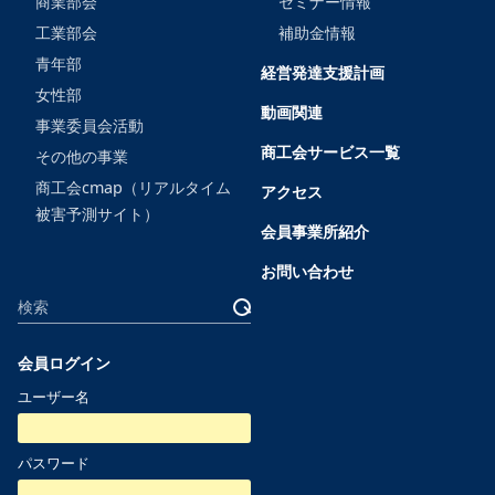
商業部会
セミナー情報
工業部会
補助金情報
青年部
経営発達支援計画
女性部
動画関連
事業委員会活動
商工会サービス一覧
その他の事業
商工会cmap（リアルタイム
アクセス
被害予測サイト）
会員事業所紹介
お問い合わせ
サ
検
イ
索
ト
会員ログイン
内
ユーザー名
検
索
パスワード