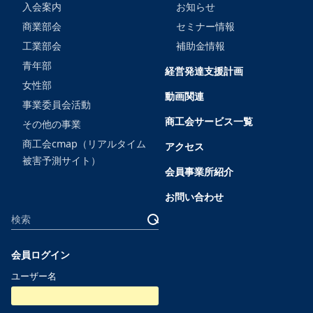
入会案内
お知らせ
商業部会
セミナー情報
工業部会
補助金情報
青年部
経営発達支援計画
女性部
動画関連
事業委員会活動
商工会サービス一覧
その他の事業
商工会cmap（リアルタイム
アクセス
被害予測サイト）
会員事業所紹介
お問い合わせ
サ
検
イ
索
ト
会員ログイン
内
ユーザー名
検
索